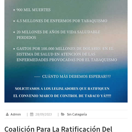
Admin
|
28/09/2023
|
Sin Categoría
Coalición Para La Ratificación Del