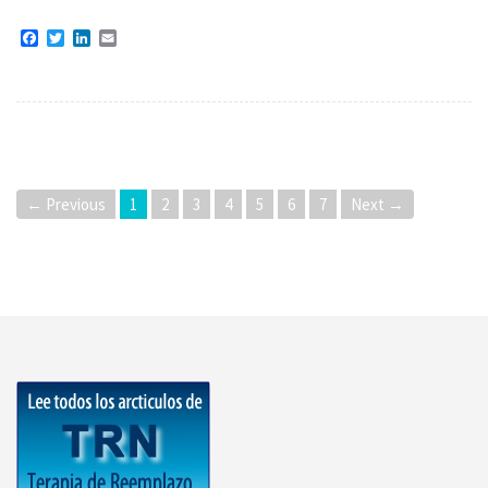
Facebook
Twitter
LinkedIn
Email
← Previous
1
2
3
4
5
6
7
Next →