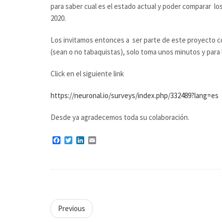
para saber cual es el estado actual y poder comparar lo
2020.
Los invitamos entonces a ser parte de este proyecto c
(sean o no tabaquistas), solo toma unos minutos y para 
Click en el siguiente link
https://neuronal.io/surveys/index.php/332489?lang=es
Desde ya agradecemos toda su colaboración.
Facebook
Twitter
LinkedIn
Email
Previous