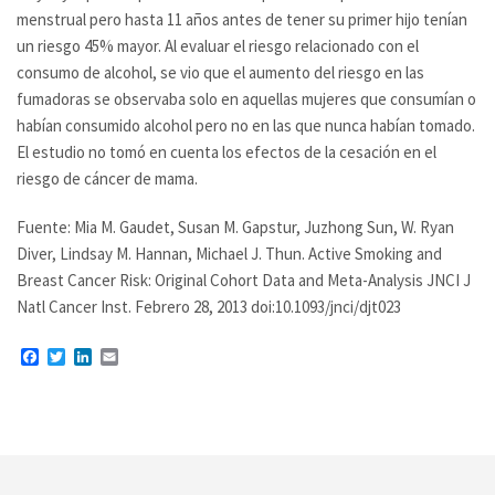
menstrual pero hasta 11 años antes de tener su primer hijo tenían
un riesgo 45% mayor. Al evaluar el riesgo relacionado con el
consumo de alcohol, se vio que el aumento del riesgo en las
fumadoras se observaba solo en aquellas mujeres que consumían o
habían consumido alcohol pero no en las que nunca habían tomado.
El estudio no tomó en cuenta los efectos de la cesación en el
riesgo de cáncer de mama.
Fuente: Mia M. Gaudet, Susan M. Gapstur, Juzhong Sun, W. Ryan
Diver, Lindsay M. Hannan, Michael J. Thun. Active Smoking and
Breast Cancer Risk: Original Cohort Data and Meta-Analysis JNCI J
Natl Cancer Inst. Febrero 28, 2013 doi:10.1093/jnci/djt023
Facebook
Twitter
LinkedIn
Email