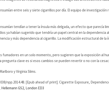
umían entre seis y siete cigarrillos por día. El equipo de investigación
nsumían tendían a tener la ínsula más delgada, un efecto que parecía limi
dios ya habían sugerido que tendría un papel central en la dependencia al
encia y más dependencia al cigarrillo. La modificación estructural de la ín
s fumadores en un solo momento, pero sugieren que la exposición al humo 
pregunta clave es si esos cambios se pueden revertir o no con la cesac
arlboro y Virginia Slims.
10.1038/npp.2014.48. [Epub ahead of print]. Cigarette Exposure, Dependenc
,
Hellemann GS2
,
London ED3