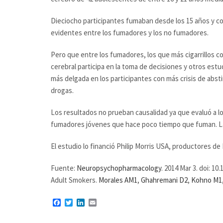
Dieciocho participantes fumaban desde los 15 años y cons
evidentes entre los fumadores y los no fumadores.
Pero que entre los fumadores, los que más cigarrillos co
cerebral participa en la toma de decisiones y otros estu
más delgada en los participantes con más crisis de abstin
drogas.
Los resultados no prueban causalidad ya que evaluó a lo
fumadores jóvenes que hace poco tiempo que fuman. La 
El estudio lo financió Philip Morris USA, productores de M
Fuente:
Neuropsychopharmacology
. 2014 Mar 3. doi: 
Adult Smokers.
Morales AM1
,
Ghahremani D2
,
Kohno M1
Facebook
Twitter
LinkedIn
Email