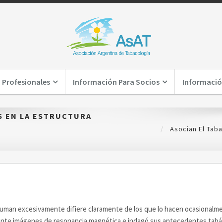
 Profesionales
Información Para Socios
Informació
S EN LA ESTRUCTURA
Asocian El Tab
fuman excesivamente difiere claramente de los que lo hacen ocasionalm
nte imágenes de resonancia magnética e indagó sus antecedentes tabáqui