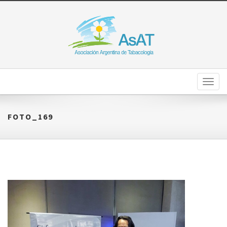
Toggl
naviga
FOTO_169