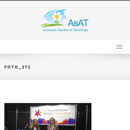
Toggl
naviga
FOTO_272