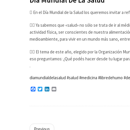
Día Mundial De La Salud
 En el Día Mundial de la Salud los queremos invitar a r
 Ya sabemos que «salud» no sólo se trata de ir al médi
actividad física, ser conscientes de nuestra alimentació
medioambiente, para vivir en un mundo más sano, entre
 El tema de este año, elegido por la Organización Mun
eso preguntamos: ¿Qué podés hacer desde tu lugar par
.
diamundialdelasalud #salud #medicina #libredehumo #d
Facebook
Twitter
LinkedIn
Email
Previous