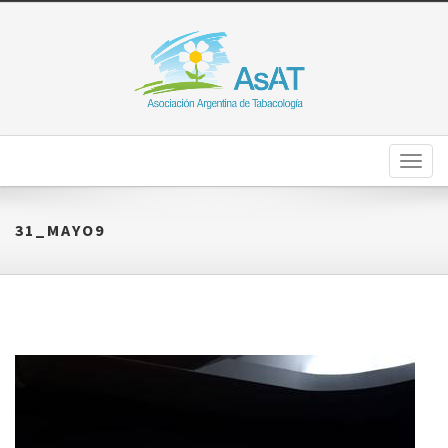
Toggl
naviga
31_MAYO9